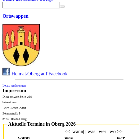
Ortswappen
Heimat-Oberg auf Facebook
Letzte Änderungen
Impressum
Diese private Seite wird
betreut von:
Peter Liebert-Adelt
Zehnerstraße 8
31246 Ilsede-Oberg
Aktuelle Termine in Oberg 2026
<< |wann| | was | wer | wo >>
wann
was
wer