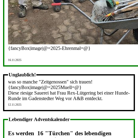
{fancyBox|image|@=2025-Ehrenmal=@}
16.11.2025
Unglaublich!
was so manche "Zeitgenossen" sich trauen!
{fancyBox|image|@=2025Muell=@}
Diese riesige Sauerei hat Frau Rex-Lütgering bei einer Hunde-
Runde im Gadenstedter Weg vor A&B entdeckt.
12.11.2025
Lebendiger Adventskalender
Es werden 16 "Türchen" des lebendigen