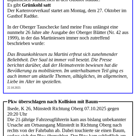
Es gibt
Grünkohl satt
Der Kartenvorverkauf startet am Montag, dem 27. Oktober im
Gasthof Radtke.
In der Oberger Tauschecke fand meine Frau unlängst eine
nunmehr 26 Jahre alte Ausgabe der Oberger Blätter (Nr. 42 aus
1999), in der das Martiniessen immer noch zutreffend
beschrieben wurde:
Das Braunkohlessen zu Martini erfreut sich zunehmender
Beliebtheit. Der Saal ist immer voll besetzt. Die Presse
berichtet darüber, daß der Heimatverein bewiesen hat die
Bevölkerung zu mobilisieren. Im unterhaltsamen Teil ging es
auch immer um aktuelle Themen, alltägliches, im allgemeinen,
Liebe im Alter im speziellen.
22.10.2025
Pkw überschlagen nach Kollision mit Baum
Ilsede, K 26, Münstedt Richtung Oberg 07.10.2025 gegen
20:20 Uhr
Die 21-jährige Fahrzeugführerin kam aus bislang unbekannter
Ursache am Ortsausgang Münstedt in Richtung Oberg nach
rechts von der Fahrbahn ab. Dabei touchierte sie einen Baum,
sodass sich der Pkw überschlug. Der Pkw kam schließlich am