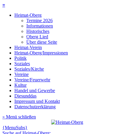
≡
Heimat-Oberg
Termine 2026
Informationen
Historisches
Oberg Lied
Über diese Seite
Heimat-Verein
Heimat-Oberg/Impressionen
Politik
Soziales
Soziales/Kirche
Vereine
Vereine/Feuerwehr
Kultur
Handel und Gewerbe
Diesunddas
Impressum und Kontakt
Datenschutzerklärung
» Menü schließen
{MenuSubs}
Suche auf Heimat-Oberg: