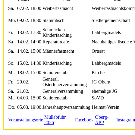
Sa.
07.02.
18:00
Weiberfastnacht
Weiberfastnachtskomm
Mo.
09.02.
18:30
Stammtisch
Siedlergemeinschaft
Schmücken
Fr.
13.02.
17:30
Lahbergmädels
Kinderfasching
Sa.
14.02.
14:00
Reparaturcafé
Nachhaltiges Ilsede e.
Sa.
14.02.
15:00
Männerfastnacht
Ortsrat
So.
15.02.
14:30
Kinderfasching
Lahbergmädels
Mi.
18.02.
15:00
Seniorenclub
Kirche
General,
Fr.
20.02.
JG Oberg
Osterfeuerversammung
Sa.
21.02.
Generalversammlung
ehemalige JG
Mi.
04.03.
15:00
Seniorenclub
SoVD
Do.
05.03.
19:00
Jahreshauptversammlung
Heimat-Verein
Müllabfuhr
Oberg-
Veranstaltungsorte
Facebook
Instagram
2026
APP