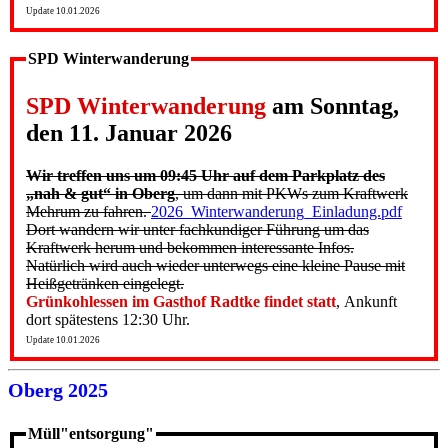
Update 10.01.2026
SPD Winterwanderung
SPD Winterwanderung
am Sonntag,
den 11. Januar 2026
Wir treffen uns um 09:45 Uhr auf dem Parkplatz des
„nah & gut“ in Oberg
, um dann mit PKWs zum Kraftwerk
Mehrum zu fahren.
2026_Winterwanderung_Einladung.pdf
Dort wandern wir unter fachkundiger Führung um das
Kraftwerk herum und bekommen interessante Infos.
Natürlich wird auch wieder unterwegs eine kleine Pause mit
Heißgetränken eingelegt.
Grünkohlessen im Gasthof Radtke findet statt
, Ankunft
dort spätestens 12:30 Uhr.
Update 10.01.2026
Oberg 2025
Müll"entsorgung"