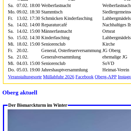
Sa.
07.02.
18:00
Weiberfastnacht
Weiberfastnac
Mo.
09.02.
18:30
Stammtisch
Siedlergemeins
Fr.
13.02.
17:30
Schmücken Kinderfasching
Lahbergmädels
Sa.
14.02.
14:00
Reparaturcafé
Nachhaltiges Il
Sa.
14.02.
15:00
Männerfastnacht
Ortsrat
So.
15.02.
14:30
Kinderfasching
Lahbergmädels
Mi.
18.02.
15:00
Seniorenclub
Kirche
Fr.
20.02.
General, Osterfeuerversammung
JG Oberg
Sa.
21.02.
Generalversammlung
ehemalige JG
Mi.
04.03.
15:00
Seniorenclub
SoVD
Do.
05.03.
19:00
Jahreshauptversammlung
Heimat-Verein
Veranstaltungsorte
Müllabfuhr 2026
Facebook
Oberg-APP
Instag
Oberg aktuell
Der Bismarckturm im Winter