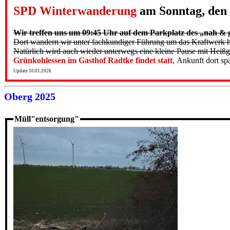
SPD Winterwanderung
am Sonntag, den 
Wir treffen uns um 09:45 Uhr auf dem Parkplatz des „nah & 
Dort wandern wir unter fachkundiger Führung um das Kraftwerk 
Natürlich wird auch wieder unterwegs eine kleine Pause mit Heißg
Grünkohlessen im Gasthof Radtke findet statt
, Ankunft dort sp
Update 10.01.2026
Oberg 2025
Müll"entsorgung"