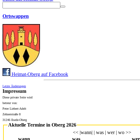
Ortswappen
Heimat-Oberg auf Facebook
Letzte Änderungen
Impressum
Diese private Seite wird
betreut von:
Peter Liebert-Adelt
Zehnerstraße 8
31246 Ilsede-Oberg
Aktuelle Termine in Oberg 2026
<< |wann| | was | wer | wo >>
wann
was
wer