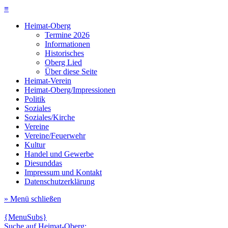
≡
Heimat-Oberg
Termine 2026
Informationen
Historisches
Oberg Lied
Über diese Seite
Heimat-Verein
Heimat-Oberg/Impressionen
Politik
Soziales
Soziales/Kirche
Vereine
Vereine/Feuerwehr
Kultur
Handel und Gewerbe
Diesunddas
Impressum und Kontakt
Datenschutzerklärung
» Menü schließen
{MenuSubs}
Suche auf Heimat-Oberg: