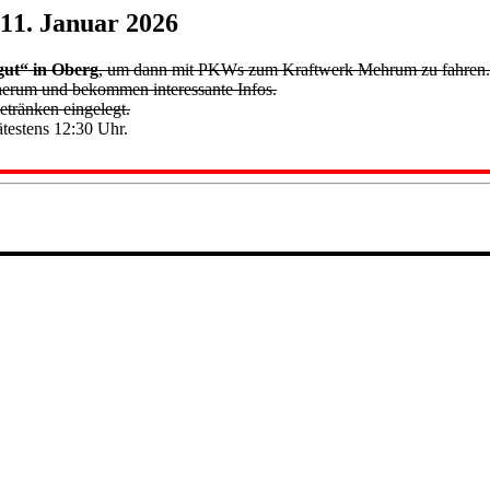
11. Januar 2026
gut“ in Oberg
, um dann mit PKWs zum Kraftwerk Mehrum zu fahren
herum und bekommen interessante Infos.
etränken eingelegt.
ätestens 12:30 Uhr.