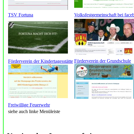
TSV Fortuna
Volksfestgemeinschaft bei face
Förderverein der Grundschule
Förderverein der Kindertagesstätte
Freiwillige Feuerwehr
siehe auch linke Menüleiste