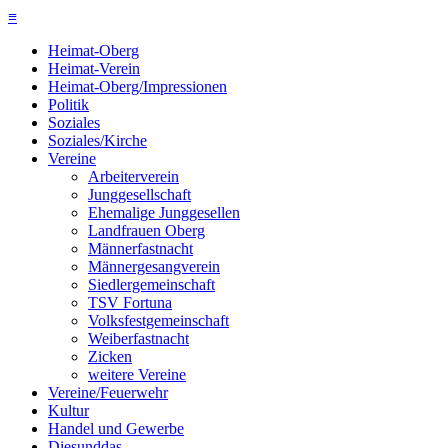
≡
Heimat-Oberg
Heimat-Verein
Heimat-Oberg/Impressionen
Politik
Soziales
Soziales/Kirche
Vereine
Arbeiterverein
Junggesellschaft
Ehemalige Junggesellen
Landfrauen Oberg
Männerfastnacht
Männergesangverein
Siedlergemeinschaft
TSV Fortuna
Volksfestgemeinschaft
Weiberfastnacht
Zicken
weitere Vereine
Vereine/Feuerwehr
Kultur
Handel und Gewerbe
Diesunddas